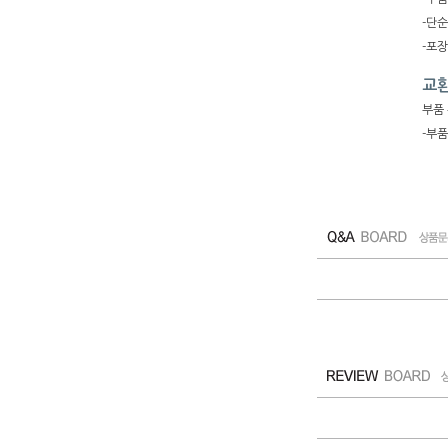
-단순
-포
교환
부품 
-부품