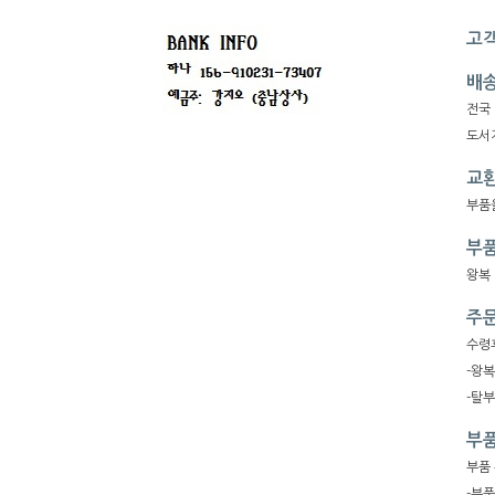
고객
배
전국
도서지
교환
부품
부품
왕복
주문
수령
-왕
-탈
부품
부품
-부