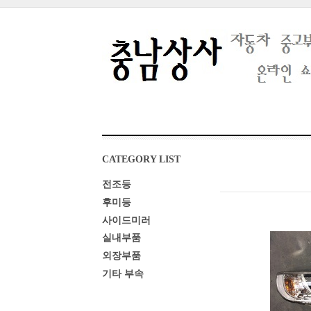
CATEGORY LIST
전조등
후미등
사이드미러
실내부품
외장부품
기타 부속