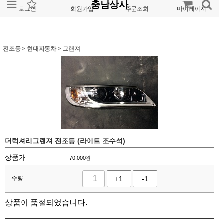
충남상사
로그인
회원가입
주문조회
마이페이지
전조등
>
현대자동차
>
그랜져
더럭셔리그랜져 전조등 (라이트 조수석)
상품가
70,000
원
수량
+1
-1
상품이 품절되었습니다.