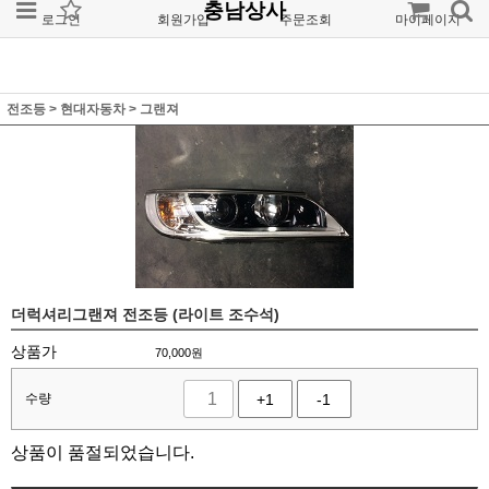
충남상사
로그인
회원가입
주문조회
마이페이지
전조등
>
현대자동차
>
그랜져
더럭셔리그랜져 전조등 (라이트 조수석)
상품가
70,000
원
수량
+1
-1
상품이 품절되었습니다.