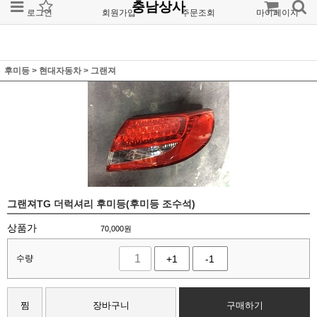
충남상사
로그인
회원가입
주문조회
마이페이지
후미등
>
현대자동차
>
그랜져
그랜져TG 더럭셔리 후미등(후미등 조수석)
상품가
70,000
원
수량
+1
-1
찜
장바구니
구매하기