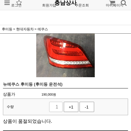
충남상사
로그인
회원가입
주문조회
마이페이지
후미등
>
현대자동차
>
에쿠스
뉴에쿠스 후미등 (후미등 운전석)
상품가
190,000
원
수량
+1
-1
상품이 품절되었습니다.