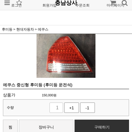
충남상사
로그인
회원가입
주문조회
마이페이지
후미등
>
현대자동차
>
에쿠스
에쿠스 중신형 후미등 (후미등 운전석)
상품가
150,000
원
수량
+1
-1
찜
장바구니
구매하기