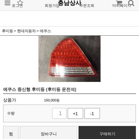
충남상사
로그인
회원가입
주문조회
마이페이지
후미등
>
현대자동차
>
에쿠스
에쿠스 중신형 후미등 (후미등 운전석)
상품가
150,000
원
수량
+1
-1
찜
장바구니
구매하기