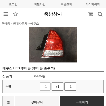
로그인
회원가입
주문조회
마이페이지
충남상사
후미등
>
현대자동차
>
에쿠스
에쿠스 LED 후미등 (후미등 조수석)
상품가
110,000
원
수량
+1
-1
찜
장바구니
구매하기