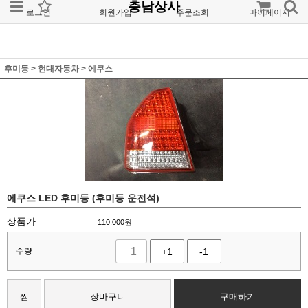
충남상사
로그인
회원가입
주문조회
마이페이지
후미등
>
현대자동차
>
에쿠스
에쿠스 LED 후미등 (후미등 운전석)
상품가
110,000
원
수량
+1
-1
찜
장바구니
구매하기