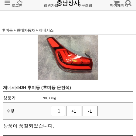
충남상사
로그인
회원가입
주문조회
마이페이지
후미등
>
현대자동차
>
제네시스
제네시스DH 후미등 (후미등 운전석)
상품가
90,000
원
수량
+1
-1
상품이 품절되었습니다.