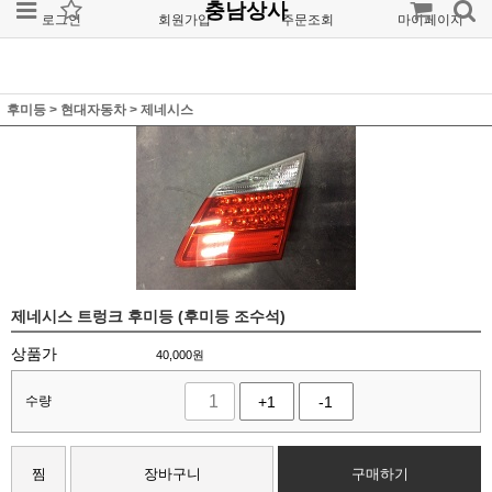
충남상사
로그인
회원가입
주문조회
마이페이지
후미등
>
현대자동차
>
제네시스
제네시스 트렁크 후미등 (후미등 조수석)
상품가
40,000
원
수량
+1
-1
찜
장바구니
구매하기