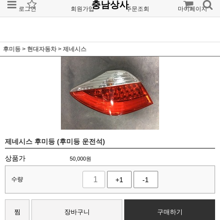
충남상사
로그인
회원가입
주문조회
마이페이지
후미등
>
현대자동차
>
제네시스
제네시스 후미등 (후미등 운전석)
상품가
50,000
원
수량
+1
-1
찜
장바구니
구매하기