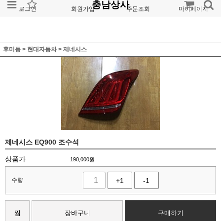
충남상사
로그인
회원가입
주문조회
마이페이지
후미등
>
현대자동차
>
제네시스
제네시스 EQ900 조수석
상품가
190,000
원
수량
+1
-1
찜
장바구니
구매하기