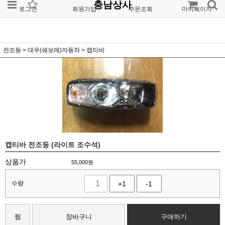
충남상사
로그인
회원가입
주문조회
마이페이지
전조등
>
대우(쉐보레)자동차
>
캡티바
캡티바 전조등 (라이트 조수석)
상품가
55,000
원
수량
+1
-1
찜
장바구니
구매하기