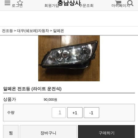
충남상사
로그인
회원가입
주문조회
마이페이지
전조등
>
대우(쉐보레)자동차
>
알페온
알페온 전조등 (라이트 운전석)
상품가
90,000
원
수량
+1
-1
찜
장바구니
구매하기