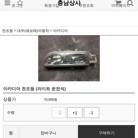
충남상사
로그인
회원가입
주문조회
마이페이지
전조등
>
대우(쉐보레)자동차
>
아카디아
아카디아 전조등 (라이트 운전석)
상품가
70,000
원
수량
+1
-1
찜
장바구니
구매하기