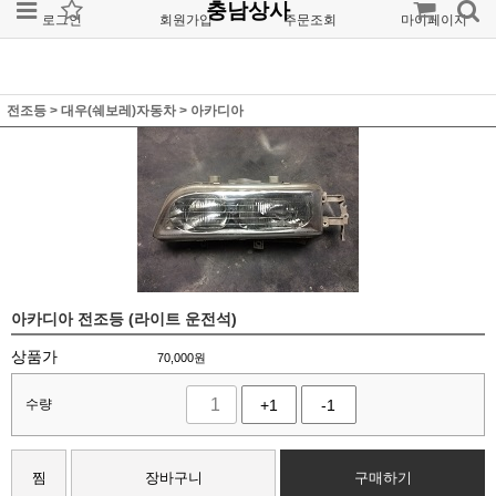
충남상사
로그인
회원가입
주문조회
마이페이지
전조등
>
대우(쉐보레)자동차
>
아카디아
아카디아 전조등 (라이트 운전석)
상품가
70,000
원
수량
+1
-1
찜
장바구니
구매하기