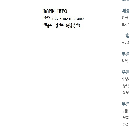
배
전국
도서지
교환
부품
부품
왕복
주문
수령
-왕
-탈
부품
부품
-부
-단순