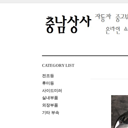
CATEGORY LIST
전조등
후미등
사이드미러
실내부품
외장부품
기타 부속