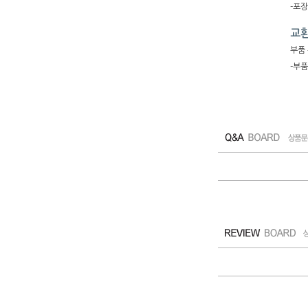
-포
교환
부품 
-부품