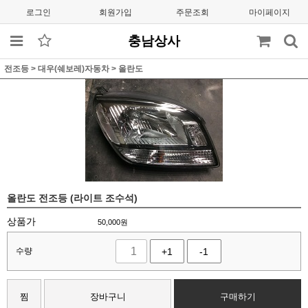
로그인
회원가입
주문조회
마이페이지
충남상사
전조등
>
대우(쉐보레)자동차
>
올란도
올란도 전조등 (라이트 조수석)
상품가
50,000
원
수량
+1
-1
찜
장바구니
구매하기