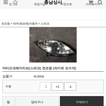
충남상사
로그인
회원가입
주문조회
마이페이지
전조등
>
대우(쉐보레)자동차
>
스파크
마티즈크레이티브(스파크) 전조등 (라이트 조수석)
상품가
40,000
원
수량
+1
-1
찜
장바구니
구매하기