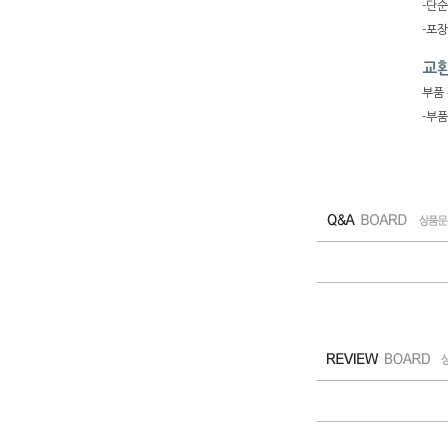
-단순
-포
교환
부품 
-부품