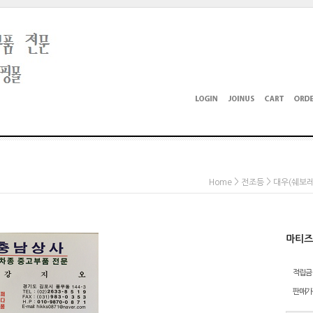
>
>
Home
전조등
대우(쉐보
마티즈
적립금
판매가