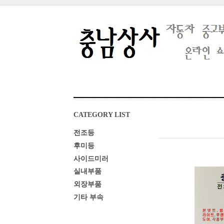
CATEGORY LIST
전조등
후미등
사이드미러
실내부품
외장부품
기타 부속