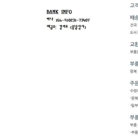
고객
배
전국
도서지
교환
부품
부품
왕복
주문
수령
-왕
-탈
부품
부품
-부