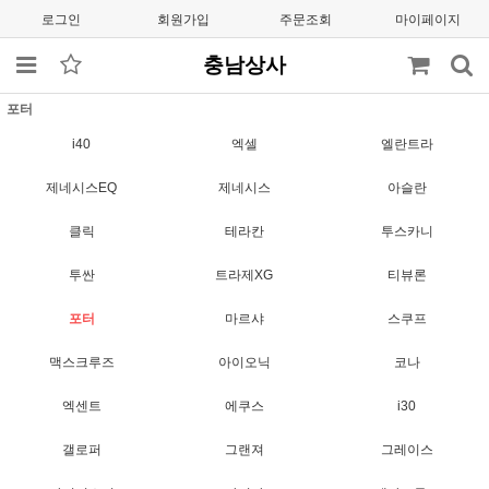
로그인
회원가입
주문조회
마이페이지
충남상사
포터
i40
엑셀
엘란트라
제네시스EQ
제네시스
아슬란
클릭
테라칸
투스카니
투싼
트라제XG
티뷰론
포터
마르샤
스쿠프
맥스크루즈
아이오닉
코나
엑센트
에쿠스
i30
갤로퍼
그랜져
그레이스