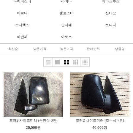
다이너스티
라비타
베라크루즈
베르나
벨로스터
산타모
스타렉스
싼타페
쏘나타
아반떼
아토스
최신순
낮은가격
높은가격
판매순위
상품명
포터2 사이드미러 (운전석 0핀)
포터2 사이드미러 (조수석 7핀)
25,000원
40,000원