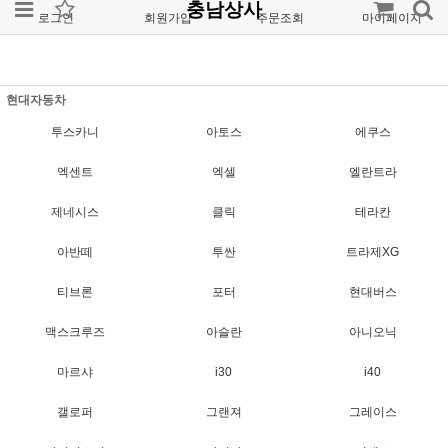
충남상사
로그인
회원가입
주문조회
마이페이지
현대자동차
투스카니
아토스
에쿠스
엑센트
엑셀
엘란트라
제네시스
클릭
테라칸
아반떼
투싼
트라제XG
티브론
포터
현대버스
맥스크루즈
아슬란
아니오닉
마르샤
i30
i40
갤로퍼
그랜져
그레이스