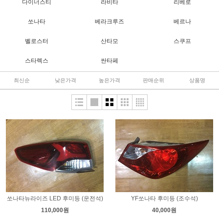
다이너스티
라비타
리베로
쏘나타
베라크루즈
베르나
벨로스터
산타모
스쿠프
스타렉스
싼타페
최신순
낮은가격
높은가격
판매순위
상품명
쏘나타뉴라이즈 LED 후미등 (운전석)
YF쏘나타 후미등 (조수석)
110,000원
40,000원