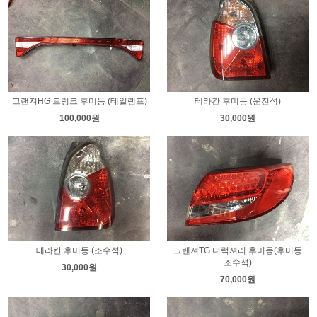
그랜져HG 트렁크 후미등 (테일램프)
테라칸 후미등 (운전석)
100,000원
30,000원
테라칸 후미등 (조수석)
그랜져TG 더럭셔리 후미등(후미등
조수석)
30,000원
70,000원