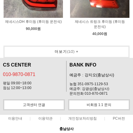
제네시스DH 후미등 (후미등 운전석)
제네시스 트렁크 후미등 (후미등
운전석)
90,000원
40,000원
더보기
(
1
/
2
)
+
CS CENTER
BANK INFO
010-9870-0871
예금주 : 강지오(충남상사)
평일 09:00~18:00
농협 351-0975-1129-53
점심 12:00~13:00
예금주: 강광섭(충남상사)
문의전화 010-870-0871
고객센터 연결
비회원 1:1 문의
이용안내
이용약관
개인정보처리방침
PC버전
충남상사